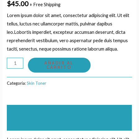
$
45.00
+ Free Shipping
Lorem ipsum dolor sit amet, consectetur adipiscing elit. Ut elit
tellus, luctus nec ullamcorper mattis, pulvinar dapibus
leo.Lobortis imperdiet, excepteur accumsan deserunt, dicta
reprehenderit vestibulum, vero aspernatur pede duis tempus
taciti, senectus, neque possimus ratione laborum aliqua.
Skin
AÑADIR AL
CARRITO
Whitening
Toner
Categoría:
Skin Toner
cantidad
Descripción
Valoraciones (0)